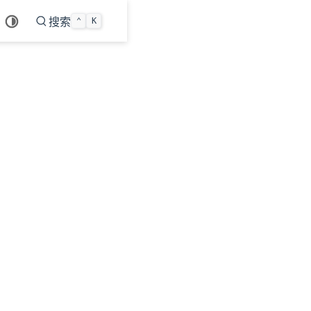
搜索
⌃
K